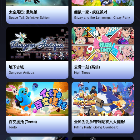
太空尾巴: 最终版
熊鼠一家 - 疯狂派对
Space Tail: Definitive Edition
Grizzy and the Lemmings - Crazy Party
地下古域
云霄一刻 (高倍)
Dungeon Antiqua
High Times
百变提托 (Teeto)
全民丢丢乐!普利尼双六大冒险!
Teeto
Prinny Party: Going Overboard!