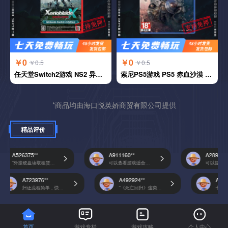
￥0
￥0
￥0.5
￥0.5
任天堂Switch2游戏 NS2 异度之刃x 中文
索尼PS5游戏 PS5 赤血沙漠 中文
*商品均由海口悦英娇商贸有限公司提供
精品评价
A526375**
A911160**
A289235**
"外接硬盘读取租赁...
可以查看游戏适合...
可以提前预约热门
A723976**
A492924**
A691305
归还流程简单，快...
"《死亡回归》这类...
卡带清洁得
首页
游戏专栏
游戏攻略
个人中心