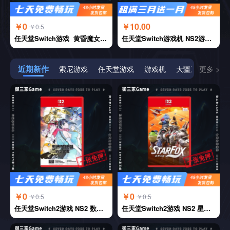
￥0
￥10.00
￥0.5
任天堂Switch游戏 黄昏魔女FD 连缀之时的拂晓 中文
任天堂Switch游戏机 NS2游戏机 NS2代游戏机 家用游戏机
近期新作
索尼游戏
任天堂游戏
游戏机
大疆系列
更多 >
￥0
￥0
￥0.5
￥0.5
任天堂Switch2游戏 NS2 数码宝贝物语 时空异客 中文
任天堂Switch2游戏 NS2 星际火狐 中文