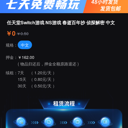
任天堂Switch游戏 NS游戏 春逝百年抄 侦探解密 中文
￥0
￥0.50
中文
规格：
押金：
￥162.00
( 物品归还后，押金全额原路退还 )
续租：
7天
（ 1.20元/天 ）
15天
（ 0.80元/天 ）
30天
（ 0.50元/天 ）