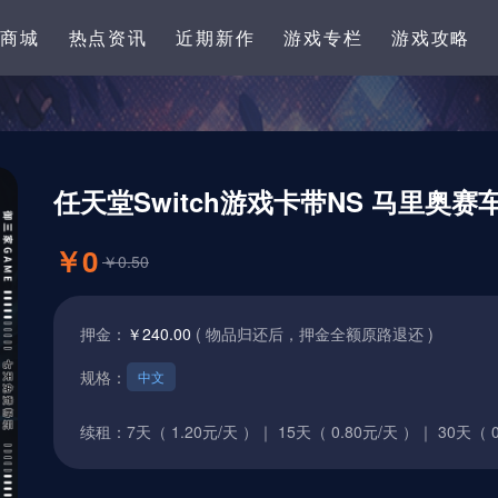
卡商城
热点资讯
近期新作
游戏专栏
游戏攻略
任天堂Switch游戏卡带NS 马里奥赛车
￥0
￥0.50
押金：
￥240.00
( 物品归还后，押金全额原路退还 )
规格：
中文
续租：
7天（ 1.20元/天 ）｜
15天（ 0.80元/天 ）｜
30天（ 0