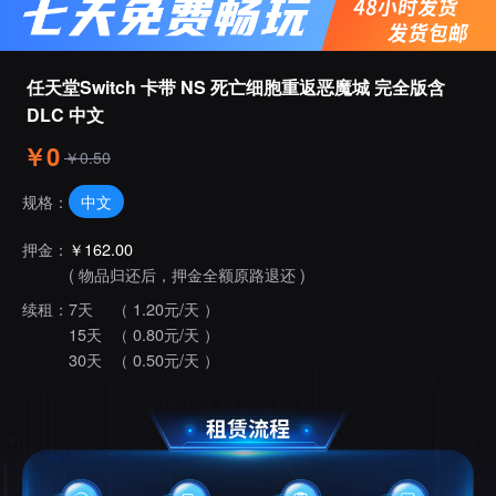
任天堂Switch 卡带 NS 死亡细胞重返恶魔城 完全版含
DLC 中文
￥0
￥0.50
中文
规格：
押金：
￥162.00
( 物品归还后，押金全额原路退还 )
续租：
7天
（ 1.20元/天 ）
15天
（ 0.80元/天 ）
30天
（ 0.50元/天 ）