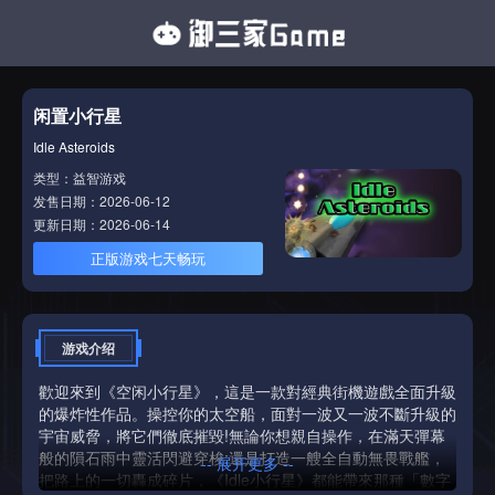
闲置小行星
Idle Asteroids
类型：益智游戏
发售日期：2026-06-12
更新日期：2026-06-14
正版游戏七天畅玩
游戏介绍
歡迎來到《空闲小行星》，這是一款對經典街機遊戲全面升級
的爆炸性作品。操控你的太空船，面對一波又一波不斷升級的
宇宙威脅，將它們徹底摧毀!無論你想親自操作，在滿天彈幕
般的隕石雨中靈活閃避穿梭;還是打造一艘全自動無畏戰艦，
-- 展开更多 --
把路上的一切轟成碎片，《Idle小行星》都能帶來那種「數字