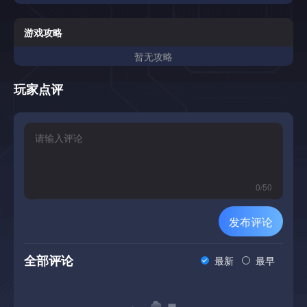
不斷暴漲」與「看著東西爆炸超爽」的滿足感，同時包裹著令
人懷念的經典街機風格。💥建立你的武器庫從簡單火力開始，
逐步進化成清空整片隕石帶的戰爭機器。武器系統:升級你的
游戏攻略
主炮、發射追蹤飛彈、部署爆炸地雷等等、將靠近的敵人徹底
暂无攻略
蒸發。特殊能力:被敵人壓得喘不過氣了嗎？投下「奇點黑洞
(奇点) 」把附近的小行星全部吸進去;如果還是撐不住，那就
直接發射核彈吧 -- 畢竟這才是最保險的方法。戰術防禦:升級
玩家点评
你的船體裝甲 (船体) 、補充護盾 (盾牌) 、並熟練掌握「曲速
衝刺 (经线破折号) 」!🌌不斷升級的宇宙威脅這個宇宙並不歡
迎你，而且它會不斷丟出更複雜、更危險的敵人來對付你: 小
行星:我們有無限量的太空石頭，等著被你炸成宇宙塵埃。飛
碟:永遠的宿敵。我們已經不記得為什麼要打它們了，反正看
到就開火。隨著回合與關卡推進，還會出現更多狡猾致命的敵
人。⚙️ 深度永久成長系統超過50種不同類型的升級內容，每
0
/
50
一次遊玩都能帶來成長與進步。主動操作vs. 放置玩法:你可以
點擊或觸碰畫面，手動對最近的敵人造成傷害;也可以大量投
发布评论
資「採礦無人機 (采矿无人机) 」，讓它們自動採集小行星，
持續帶來被動收入。無限成長機制:挑戰更高的最佳回合 (最佳
回合)，提升你的「宇宙玩家加成 (万能玩家加值) 」 -- 這是一
全部评论
最新
最早
個全域倍率，能讓未來所有升級變得更加強大。AFK放置玩
法:只要把自動化系統升級到足夠程度，你甚至可以輕鬆掛機
通過前期回合，讓無人機與自動砲塔替你完成戰鬥。🕹️ 純正
復古美學以清晰鮮明，色彩分明的向量圖形，帶你重溫經典街